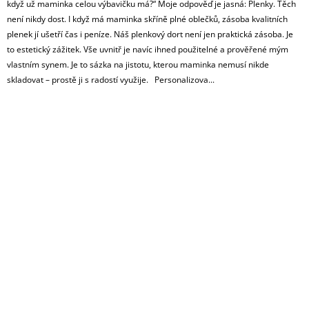
když už maminka celou výbavičku má?“ Moje odpověď je jasná: Plenky. Těch
není nikdy dost. I když má maminka skříně plné oblečků, zásoba kvalitních
plenek jí ušetří čas i peníze. Náš plenkový dort není jen praktická zásoba. Je
to estetický zážitek. Vše uvnitř je navíc ihned použitelné a prověřené mým
vlastním synem. Je to sázka na jistotu, kterou maminka nemusí nikde
skladovat – prostě ji s radostí využije. Personalizova...