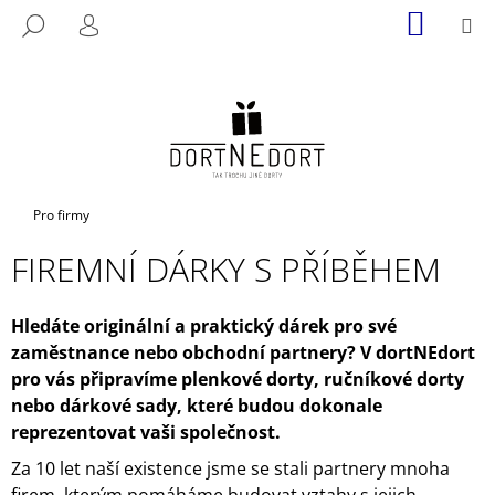
K
Přejít
NÁKUP
M
HLEDAT
na
KOŠÍK
O
PŘIHLÁŠENÍ
ZPĚT
ZPĚT
obsah
Š
Í
C
K
O
P
O
Domů
Pro firmy
T
Ř
FIREMNÍ DÁRKY S PŘÍBĚHEM
E
B
Hledáte originální a praktický dárek pro své
U
zaměstnance nebo obchodní partnery? V dortNEdort
J
pro vás připravíme plenkové dorty, ručníkové dorty
E
nebo dárkové sady, které budou dokonale
T
reprezentovat vaši společnost.
E
Za 10 let naší existence jsme se stali partnery mnoha
N