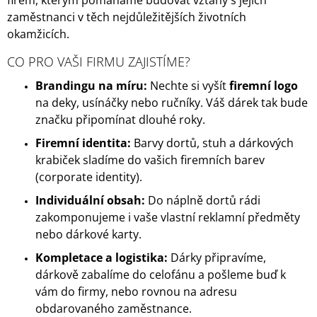
firem, kterým pomáháme budovat vztahy s jejich
A
zaměstnanci v těch nejdůležitějších životních
J
okamžicích.
Í
CO PRO VAŠI FIRMU ZAJISTÍME?
T
Brandingu na míru:
Nechte si vyšít
firemní logo
?
na deky, usínáčky nebo ručníky. Váš dárek tak bude
značku připomínat dlouhé roky.
Firemní identita:
Barvy dortů, stuh a dárkových
krabiček sladíme do vašich firemních barev
HLEDAT
(corporate identity).
Individuální obsah:
Do náplně dortů rádi
zakomponujeme i vaše vlastní reklamní předměty
D
nebo dárkové karty.
O
P
Kompletace a logistika:
Dárky připravíme,
O
dárkově zabalíme do celofánu a pošleme buď k
R
U
vám do firmy, nebo rovnou na adresu
Č
obdarovaného zaměstnance.
U