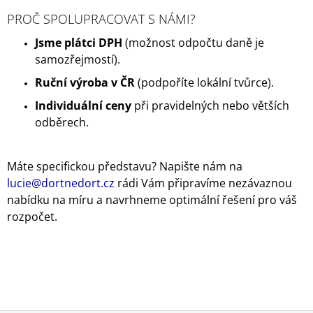
J
PROČ SPOLUPRACOVAT S NÁMI?
E
M
Jsme plátci DPH
(možnost odpočtu daně je
E
samozřejmostí).
Ruční výroba v ČR
(podpoříte lokální tvůrce).
JEDNOPATROVÝ
RUČNÍKOVÝ
Individuální ceny
při pravidelných nebo větších
DORT
GOURMET
odběrech.
S
PIVEM
1
Máte specifickou představu? Napište nám na
099
lucie@dortnedort.cz
rádi Vám připravíme nezávaznou
Kč
nabídku na míru a navrhneme optimální řešení pro váš
rozpočet.