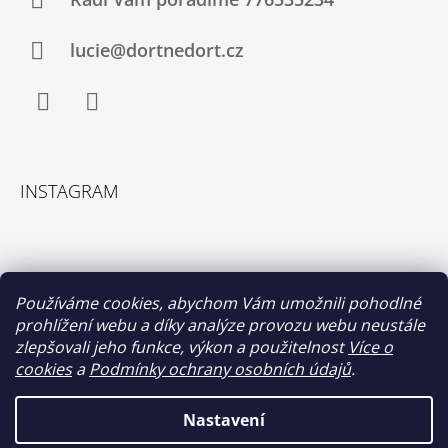
lucie@dortnedort.cz
Facebook
Instagram
INSTAGRAM
Používáme cookies, abychom Vám umožnili pohodlné
prohlížení webu a díky analýze provozu webu neustále
zlepšovali jeho funkce, výkon a použitelnost
Více o
cookies
a
Podmínky ochrany osobních údajů
.
Sledovat na Instagramu
Nastavení
Vážení zákazníci od 2. do 7. srpna není z technických důvodů