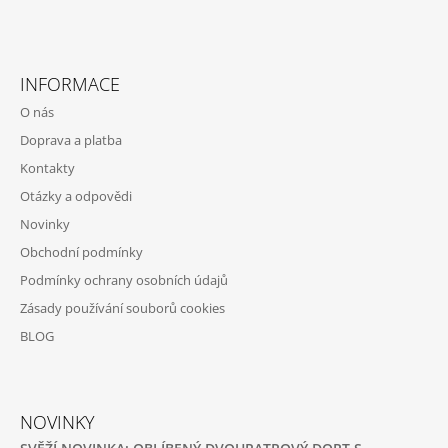
Z
Á
INFORMACE
P
O nás
A
Doprava a platba
T
Kontakty
Í
Otázky a odpovědi
Novinky
Obchodní podmínky
Podmínky ochrany osobních údajů
Zásady používání souborů cookies
BLOG
NOVINKY