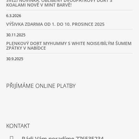
SVĚŽÍ NOVINKA: OBLÍBENÝ DVOUPATROVÝ DORT S
KOALAMI NOVĚ V MINT BARVĚ!
6.3.2026
VÝŠIVKA ZDARMA OD 1. DO 10. PROSINCE 2025
30.11.2025
PLENKOVÝ DORT MYHUMMY S WHITE NOISE/BÍLÝM ŠUMEM
ZPÁTKY V NABÍDCE
30.9.2025
PŘIJÍMÁME ONLINE PLATBY
KONTAKT
Rádi Vám poradíme 776535234