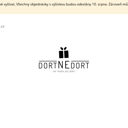
né vyšívat. Všechny objednávky s výšivkou budou odeslány 10. srpna. Zároveň můž
.cz
CO POTŘEBUJETE NAJÍT?
HLEDAT
DOPORUČUJEME
DVOUPATROVÝ PLENKOVÝ DORT VI. S
KARTIČKA SE J