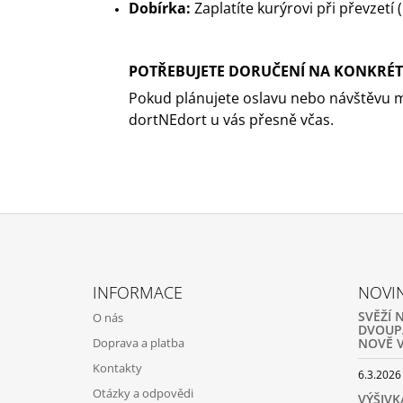
Dobírka:
Zaplatíte kurýrovi při převzetí 
POTŘEBUJETE DORUČENÍ NA KONKRÉ
Pokud plánujete oslavu nebo návštěvu m
dortNEdort u vás přesně včas.
Z
Á
INFORMACE
NOVI
P
SVĚŽÍ 
O nás
A
DVOUP
Doprava a platba
NOVĚ V
T
Kontakty
Í
6.3.2026
Otázky a odpovědi
VÝŠIVK