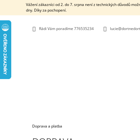
K
Přejít
Vážení zákazníci od 2. do 7. srpna není z technických důvodů mož
na
O
dny. Díky za pochopení.
ZPĚT
ZPĚT
obsah
DO
DO
Š
OBCHODU
OBCHODU
Í
Rádi Vám poradíme 776535234
lucie@dortnedort
K
Domů
Doprava a platba
MINI PLENKOVÝ DORT SE SLONEM