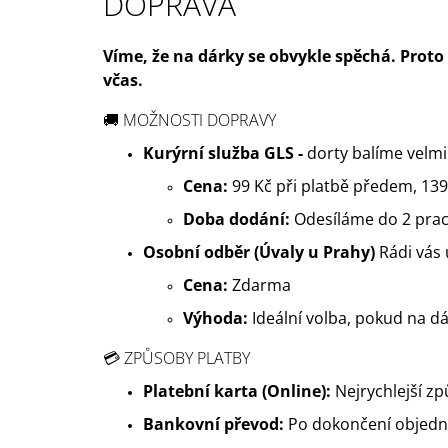
DOPRAVA
USÍNÁČKEM
649 Kč
Víme, že na dárky se obvykle spěchá. Proto
včas.
🚚 MOŽNOSTI DOPRAVY
Kurýrní služba GLS -
dorty balíme velmi 
Cena:
99 Kč při platbě předem, 139
Doba dodání:
Odesíláme do 2 praco
Osobní odběr (Úvaly u Prahy)
Rádi vás 
Cena:
Zdarma
Výhoda:
Ideální volba, pokud na dá
💳 ZPŮSOBY PLATBY
Platební karta (Online):
Nejrychlejší z
Bankovní převod:
Po dokončení objedná