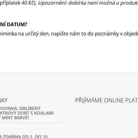
(příplatek 40 Kč).
Upozornění: dobírka není možná u produktů
TNÍ DATUM?
iminka na určitý den, napište nám to do poznámky v objedn
NKY
PŘIJÍMÁME ONLINE PLA
NOVINKA: OBLÍBENÝ
ATROVÝ DORT S KOALAMI
 MINT BARVĚ!
A ZDARMA OD 1. DO 10.