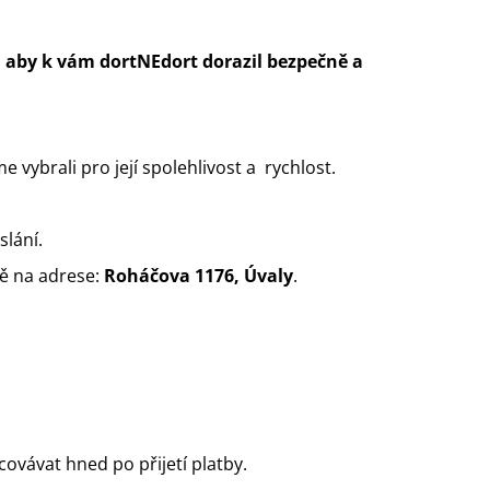
m, aby k vám dortNEdort dorazil bezpečně a
 vybrali pro její spolehlivost a rychlost.
slání.
ě na adrese:
Roháčova 1176, Úvaly
.
vávat hned po přijetí platby.