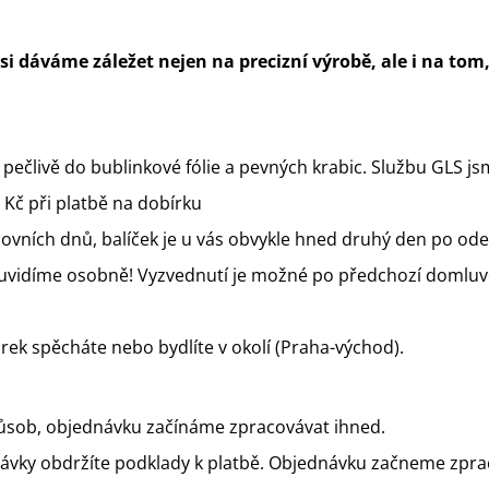
ŠEDOU DEKOU A SLONÍKEM
1 Kč
1 499 Kč
 si dáváme záležet nejen na precizní výrobě, ale i na to
pečlivě do bublinkové fólie a pevných krabic. Službu GLS jsme
 Kč při platbě na dobírku
vních dnů, balíček je u vás obvykle hned druhý den po ode
uvidíme osobně! Vyzvednutí je možné po předchozí domluv
rek spěcháte nebo bydlíte v okolí (Praha-východ).
působ, objednávku začínáme zpracovávat ihned.
vky obdržíte podklady k platbě. Objednávku začneme zpraco