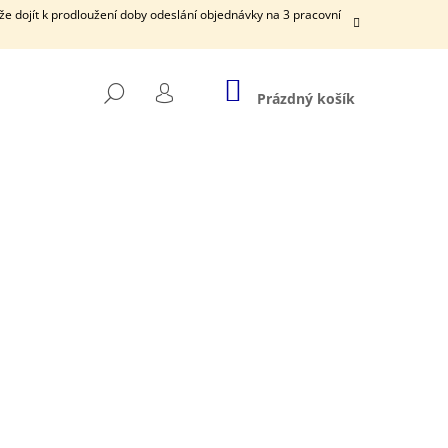
e dojít k prodloužení doby odeslání objednávky na 3 pracovní
NÁKUPNÍ
HLEDAT
KOŠÍK
Prázdný košík
PŘIHLÁŠENÍ
Následující
MÉNEM MIMINKA