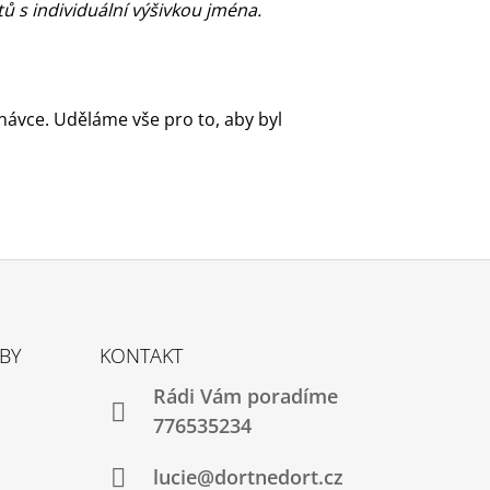
 s individuální výšivkou jména.
ávce. Uděláme vše pro to, aby byl
TBY
KONTAKT
Rádi Vám poradíme
776535234
lucie@dortnedort.cz