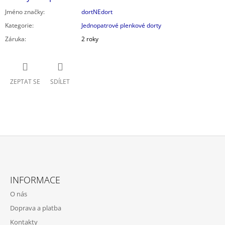
Jméno značky
:
dortNEdort
Kategorie
:
Jednopatrové plenkové dorty
Záruka
:
2 roky
ZEPTAT SE
SDÍLET
Z
Á
INFORMACE
P
O nás
A
Doprava a platba
T
Kontakty