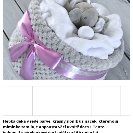
5,0
A
z
J
5
hvězdiček.
Í
T
?
HLEDAT
D
O
P
O
R
U
Hebká deka v šedé barvě, krásný sloník usínáček, kterého si
Č
miminko zamiluje a spousta věcí uvnitř dortu. Tento
U
jednopatrový plenkový dort udělá určitě radost:-)