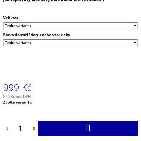
J
E
M
Velikost
E
Barva dortuNEdortu nebo vzor deky
KARTIČKA
SE
JMÉNEM
MIMINKA
1
Kč
999 Kč
826 Kč bez DPH
Měrná
Zvolte variantu
cena:
DO
KOŠÍKU