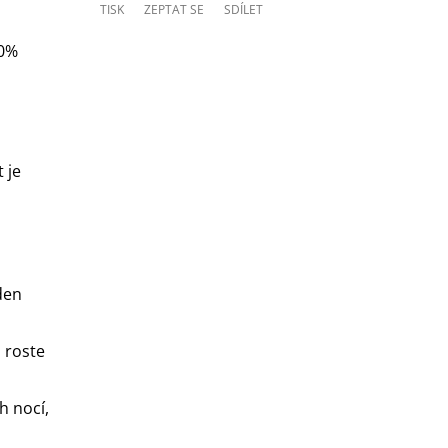
TISK
ZEPTAT SE
SDÍLET
00%
 je
den
 roste
h nocí,