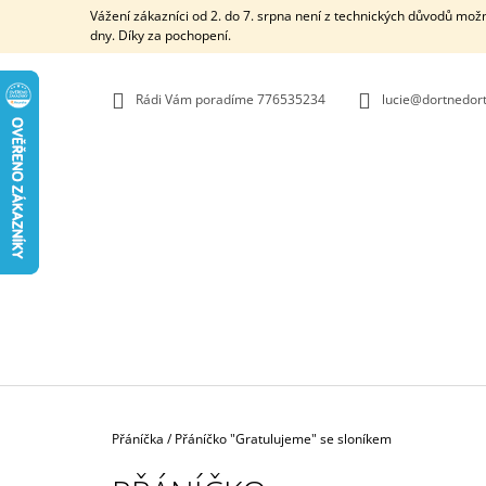
K
Přejít
Vážení zákazníci od 2. do 7. srpna není z technických důvodů mož
na
O
dny. Díky za pochopení.
ZPĚT
ZPĚT
obsah
DO
DO
Š
OBCHODU
OBCHODU
Í
Rádi Vám poradíme 776535234
lucie@dortnedort
K
Domů
Přáníčka
/
Přáníčko "Gratulujeme" se sloníkem
MINI PLENKOVÝ DORT SE SLONEM