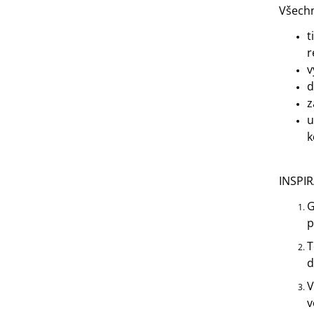
Všechn
t
r
v
d
z
u
k
INSPI
G
p
T
d
V
v