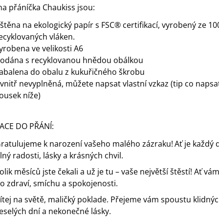
a přáníčka Chaukiss jsou:
ištěna na ekologický papír s FSC® certifikací, vyrobený ze 1
ecyklovaných vláken.
yrobena ve velikosti A6
odána s recyklovanou hnědou obálkou
abalena do obalu z kukuřičného škrobu
vnitř nevyplněná, můžete napsat vlastní vzkaz (tip co napsat
ousek níže)
RACE DO PŘÁNÍ:
ratulujeme k narození vašeho malého zázraku!
Ať je každý 
lný radosti, lásky a krásných chvil.
olik měsíců jste čekali a už je tu – vaše největší štěstí!
Ať vám
o zdraví, smíchu a spokojenosti.
ítej na světě, maličký poklade.
Přejeme vám spoustu klidnýc
eselých dní a nekonečné lásky.