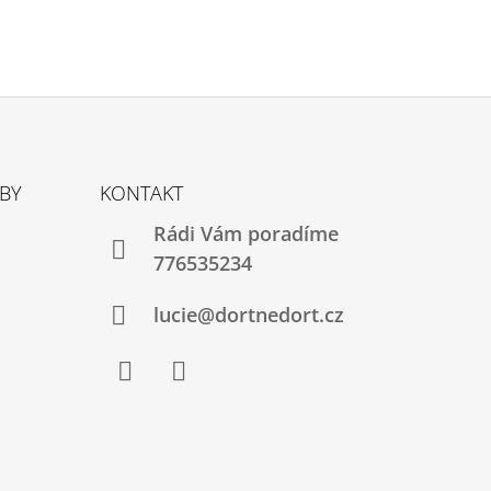
TBY
KONTAKT
Rádi Vám poradíme
776535234
lucie@dortnedort.cz
Facebook
Instagram