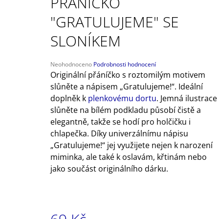
PŘÁNÍČKO
USÍNÁČKEM
649 Kč
"GRATULUJEME" SE
SLONÍKEM
Průměrné
Neohodnoceno
Podrobnosti hodnocení
hodnocení
Originální přáníčko s roztomilým motivem
produktu
slůněte a nápisem „Gratulujeme!“. Ideální
je
doplněk k
plenkovému dortu
.
Jemná ilustrace
0,0
z
slůněte na bílém podkladu působí čistě a
5
elegantně, takže se hodí pro holčičku i
hvězdiček.
chlapečka. Díky univerzálnímu nápisu
„Gratulujeme!“ jej využijete nejen k narození
miminka, ale také k oslavám, křtinám nebo
jako součást originálního dárku.