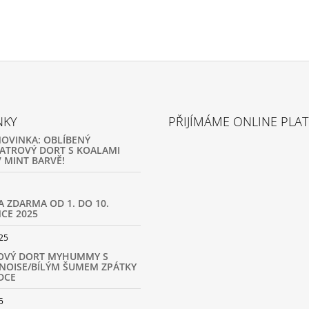
NKY
PŘIJÍMÁME ONLINE PLA
NOVINKA: OBLÍBENÝ
ATROVÝ DORT S KOALAMI
 MINT BARVĚ!
A ZDARMA OD 1. DO 10.
CE 2025
25
OVÝ DORT MYHUMMY S
NOISE/BÍLÝM ŠUMEM ZPÁTKY
DCE
5