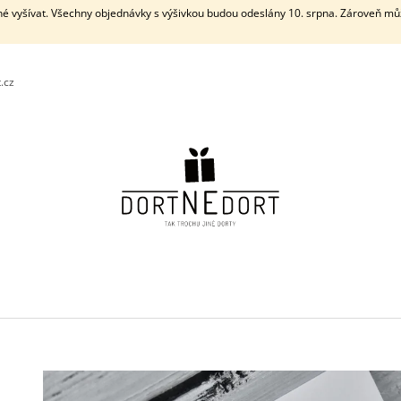
né vyšívat. Všechny objednávky s výšivkou budou odeslány 10. srpna. Zároveň můž
.cz
CO POTŘEBUJETE NAJÍT?
HLEDAT
DOPORUČUJEME
DVOUPATROVÝ PLENKOVÝ DORT VI. S
KARTIČKA SE J