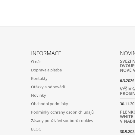
Z
Á
INFORMACE
NOVI
P
SVĚŽÍ 
O nás
A
DVOUP
Doprava a platba
NOVĚ V
T
Kontakty
Í
6.3.2026
Otázky a odpovědi
VÝŠIVK
PROSIN
Novinky
Obchodní podmínky
30.11.20
PLENK
Podmínky ochrany osobních údajů
WHITE 
Zásady používání souborů cookies
V NABÍ
BLOG
30.9.202