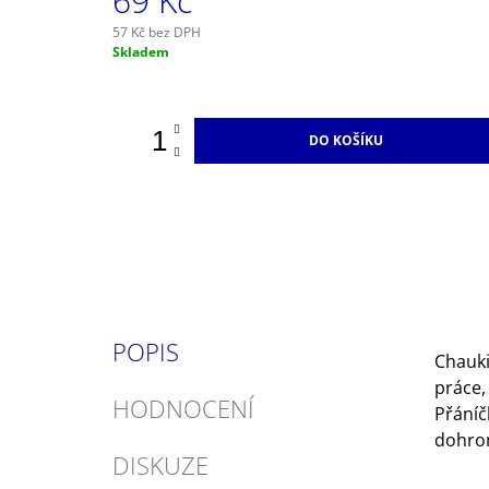
69 Kč
57 Kč bez DPH
Měrná
Skladem
cena:
DO KOŠÍKU
POPIS
Chauki
práce,
HODNOCENÍ
Přáníč
dohrom
DISKUZE