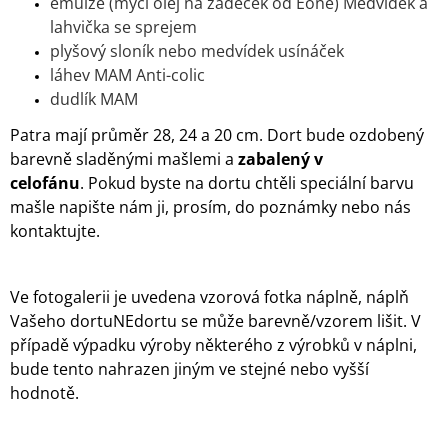
emulze (mycí olej na zadeček od Eoné) Medvídek a
lahvička se sprejem
plyšový sloník nebo medvídek usínáček
láhev MAM Anti-colic
dudlík MAM
Patra mají průměr 28, 24 a 20 cm. Dort bude ozdobený
barevně sladěnými mašlemi a
zabalený v
celofánu
. Pokud byste na dortu chtěli speciální barvu
mašle napište nám ji, prosím, do poznámky nebo nás
kontaktujte.
Ve fotogalerii je uvedena vzorová fotka náplně, náplň
Vašeho dortuNEdortu se může barevně/vzorem lišit. V
případě výpadku výroby některého z výrobků v náplni,
bude tento nahrazen jiným ve stejné nebo vyšší
hodnotě.