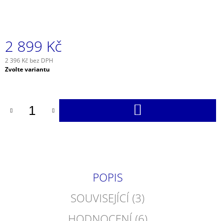
2 899 Kč
2 396 Kč bez DPH
Měrná
Zvolte variantu
cena:
DO
KOŠÍKU
POPIS
SOUVISEJÍCÍ (3)
HODNOCENÍ (6)