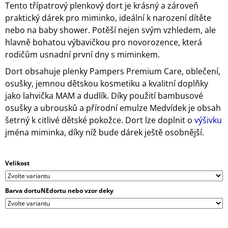
Tento třípatrový plenkový dort je krásný a zároveň
J
praktický dárek pro miminko, ideální k narození dítěte
E
M
nebo na baby shower. Potěší nejen svým vzhledem, ale
E
hlavně bohatou výbavičkou pro novorozence, která
rodičům usnadní první dny s miminkem.
DVOUPATROVÝ
PLENKOVÝ
Dort obsahuje plenky Pampers Premium Care, oblečení,
DORT
osušky, jemnou dětskou kosmetiku a kvalitní doplňky
VII.
S
jako lahvička MAM a dudlík. Díky použití bambusové
ŠEDOU
osušky a ubrousků a přírodní emulze Medvídek je obsah
DEKOU
šetrný k citlivé dětské pokožce. Dort lze doplnit o
výšivku
A
SLONÍKEM
jména miminka, díky níž bude dárek ještě osobnější.
1
699
Kč
Velikost
Barva dortuNEdortu nebo vzor deky