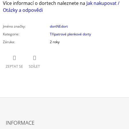
Více informací o dortech naleznete na
Jak nakupovat /
Otázky a odpovědi
Jméno značky
:
dortNEdort
Kategorie
:
Třípatrové plenkové dorty
Záruka
:
2 roky
ZEPTAT SE
SDÍLET
Z
Á
INFORMACE
P