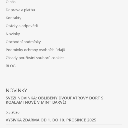
O nás
A
Doprava a platba
T
Kontakty
Í
Otázky a odpovědi
Novinky
Obchodní podmínky
Podmínky ochrany osobních údajů
Zásady používání souborů cookies
BLOG
NOVINKY
SVĚŽÍ NOVINKA: OBLÍBENÝ DVOUPATROVÝ DORT S
KOALAMI NOVĚ V MINT BARVĚ!
6.3.2026
VÝŠIVKA ZDARMA OD 1. DO 10. PROSINCE 2025