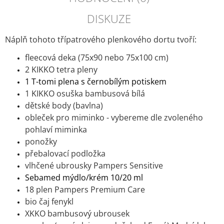
DISKUZE
Náplň tohoto třípatrového plenkového dortu tvoří:
fleecová deka (75x90 nebo 75x100 cm)
2 KIKKO tetra pleny
1 T-tomi plena s černobílým potiskem
1 KIKKO osuška bambusová bílá
dětské body (bavlna)
obleček pro miminko - vybereme dle zvoleného
pohlaví miminka
ponožky
přebalovací podložka
vlhčené ubrousky Pampers Sensitive
Sebamed mýdlo/krém 10/20 ml
18
plen Pampers Premium Care
bio čaj fenykl
XKKO bambusový ubrousek