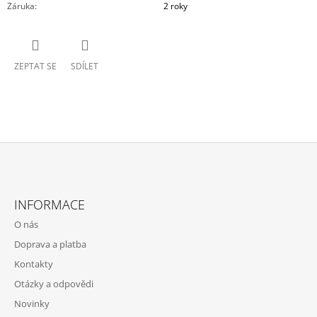
Záruka
:
2 roky
ZEPTAT SE
SDÍLET
Z
Á
INFORMACE
P
O nás
A
Doprava a platba
T
Kontakty
Í
Otázky a odpovědi
Novinky