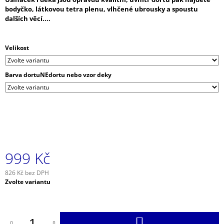
J
bodyčko, látkovou tetra plenu, vlhčené ubrousky a spoustu
E
dalších věcí....
M
E
Velikost
MINI
PLENKOVÝ
Barva dortuNEdortu nebo vzor deky
DORT
SE
SLONEM
USÍNÁČKEM
649
Kč
999 Kč
826 Kč bez DPH
Měrná
Zvolte variantu
cena:
DO