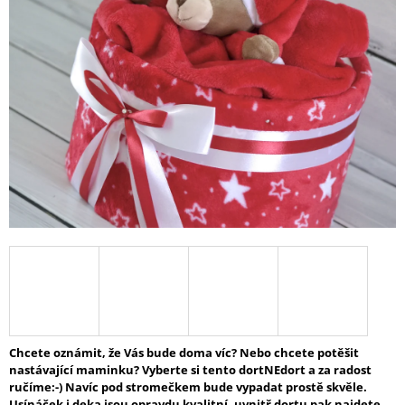
z
A
5
J
hvězdiček.
Í
T
?
HLEDAT
D
O
P
O
R
Chcete oznámit, že Vás bude doma víc? Nebo chcete potěšit
U
nastávající maminku? Vyberte si tento dortNEdort a za radost
Č
ručíme:-) Navíc pod stromečkem bude vypadat prostě skvěle.
U
Usínáček i deka jsou opravdu kvalitní, uvnitř dortu pak najdete