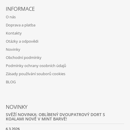
Á
A
INFORMACE
P
J
O nás
A
Í
Doprava a platba
T
T
Kontakty
Í
?
Otázky a odpovědi
Novinky
Obchodní podmínky
Podmínky ochrany osobních údajů
HLEDAT
Zásady používání souborů cookies
BLOG
D
O
P
NOVINKY
O
R
SVĚŽÍ NOVINKA: OBLÍBENÝ DVOUPATROVÝ DORT S
U
KOALAMI NOVĚ V MINT BARVĚ!
Č
U
6.3.2026