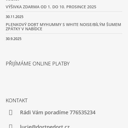
J
VÝŠIVKA ZDARMA OD 1. DO 10. PROSINCE 2025
E
M
30.11.2025
E
PLENKOVÝ DORT MYHUMMY S WHITE NOISE/BÍLÝM ŠUMEM
ZPÁTKY V NABÍDCE
JEDNOPATROVÝ
RUČNÍKOVÝ
30.9.2025
DORT
GOURMET
S
PIVEM
PŘIJÍMÁME ONLINE PLATBY
1
099
Kč
KONTAKT
Rádi Vám poradíme 776535234
lucie@dortnedort.cz