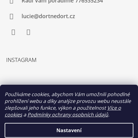
Rádi Vám poradíme 776535234
lucie@dortnedort.cz
Facebook
Instagram
INSTAGRAM
Používáme cookies, abychom Vám umožnili pohodlné
prohlížení webu a díky analýze provozu webu neustále
zlepšovali jeho funkce, výkon a použitelnost
Více o
cookies
a
Podmínky ochrany osobních údajů
.
Sledovat na Instagramu
Nastavení
Vážení zákazníci od 2. do 7. srpna není z technických důvodů