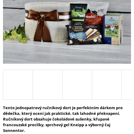
hvězdiček.
A
J
Í
T
?
HLEDAT
D
O
P
Tento jednopatrový ručníkový dort je perfektním dárkem pro
O
dědečka, který ocení jak praktické, tak lahodné překvapení.
R
Ručníkový dort obsahuje čokoládové sušenky, křupavé
U
francouzské preclíky, sprchový gel Kneipp a výborný čaj
Č
Sonnentor.
U