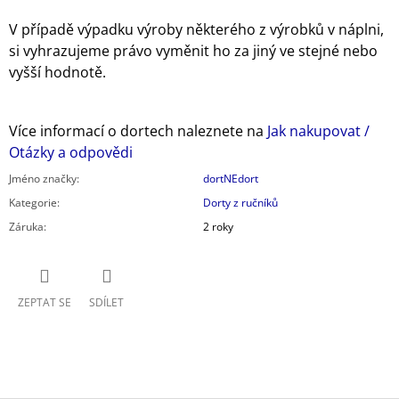
V případě výpadku výroby některého z výrobků v náplni,
si vyhrazujeme právo vyměnit ho za jiný ve stejné nebo
vyšší hodnotě.
Více informací o dortech naleznete na
Jak nakupovat /
Otázky a odpovědi
Jméno značky
:
dortNEdort
Kategorie
:
Dorty z ručníků
Záruka
:
2 roky
ZEPTAT SE
SDÍLET