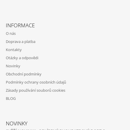
Z
Á
INFORMACE
P
O nás
A
Doprava a platba
T
Kontakty
Í
Otázky a odpovědi
Novinky
Obchodní podmínky
Podmínky ochrany osobních údajů
Zásady používání souborů cookies
BLOG
NOVINKY