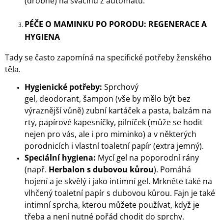
(drobné) na svačinu z automatu.
PÉČE O MAMINKU PO PORODU: REGENERACE A
HYGIENA
Tady se často zapomíná na specifické potřeby ženského
těla.
Hygienické potřeby:
Sprchový
gel, deodorant, šampon (vše by mělo být bez
výraznější vůně) zubní kartáček a pasta, balzám na
rty, papírové kapesníčky, pilníček (může se hodit
nejen pro vás, ale i pro miminko) a v některých
porodnicích i vlastní toaletní papír (extra jemný).
Speciální hygiena:
Mycí gel na poporodní rány
(např.
Herbalon s dubovou kůrou
). Pomáhá
hojení a je skvělý i jako intimní gel. Mrkněte také na
vlhčený toaletní papír s dubovou kůrou. Fajn je také
intimní sprcha, kterou můžete používat, když je
třeba a není nutné pořád chodit do sprchy.