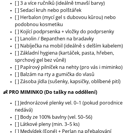
[ ] 3 a více ručníků (ideálně tmavší barvy)
[ ] Sedací kruh nebo polštářek
[ ] Herbalon (mycí gel s dubovou kůrou) nebo
podobnou kosmetiku
[ ] Kojící podprsenka + vložky do podprsenky
[ ] Lanolin / Bepanthen na bradavky
[ ] Nabíječka na mobil (ideálně s delším kabelem)
[ ] Základní hygiena (kartáček, pasta, hřeben,
sprchový gel bez vůně)
[ ] Papírový pilníček na nehty (pro vás i miminko)
[ ] Balzám na rty a gumička do vlasů
[ ] Zásoba jídla (sušenky, kapsičky, oblíbené pití)
👶
PRO MIMINKO (Do tašky na oddělení)
[ ] Jednorázové plenky vel. 0–1 (pokud porodnice
nedává)
[ ] Body ze 100% bavlny (vel. 50–56)
[ ] Látkové pleny (min. 3–5 ks)
[ ] Medvídek (Eoné) + Perlan na přebalování