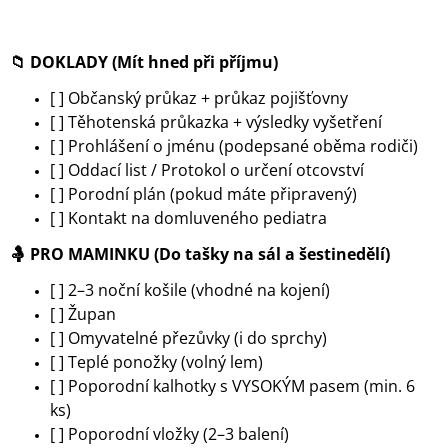
📁
DOKLADY (Mít hned při příjmu)
[ ] Občanský průkaz + průkaz pojišťovny
[ ] Těhotenská průkazka + výsledky vyšetření
[ ] Prohlášení o jménu (podepsané oběma rodiči)
[ ] Oddací list / Protokol o určení otcovství
[ ] Porodní plán (pokud máte připravený)
[ ] Kontakt na domluveného pediatra
🤱
PRO MAMINKU (Do tašky na sál a šestinedělí)
[ ] 2–3 noční košile (vhodné na kojení)
[ ] Župan
[ ] Omyvatelné přezůvky (i do sprchy)
[ ] Teplé ponožky (volný lem)
[ ] Poporodní kalhotky s VYSOKÝM pasem (min. 6
ks)
[ ] Poporodní vložky (2–3 balení)