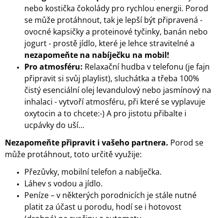
nebo kostička čokolády pro rychlou energii. Porod
se může protáhnout, tak je lepší být připravená -
ovocné kapsičky a proteinové tyčinky, banán nebo
jogurt - prostě jídlo, které je lehce stravitelné a
nezapomeňte na nabíječku na mobil!
Pro atmosféru:
Relaxační hudba v telefonu (je fajn
připravit si svůj playlist), sluchátka a třeba 100%
čistý esenciální olej levandulový nebo jasmínový na
inhalaci - vytvoří atmosféru, při které se vyplavuje
oxytocin a to chcete:-) A pro jistotu přibalte i
ucpávky do uší…
Nezapomeňte připravit i vašeho partnera.
Porod se
může protáhnout, toto určitě využije:
Přezůvky, mobilní telefon a nabíječka.
Láhev s vodou a jídlo.
Peníze – v některých porodnicích je stále nutné
platit za účast u porodu, hodí se i hotovost