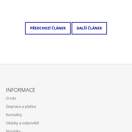
PŘEDCHOZÍ ČLÁNEK
DALŠÍ ČLÁNEK
Z
Á
INFORMACE
P
O nás
A
Doprava a platba
T
Kontakty
Í
Otázky a odpovědi
Novinky