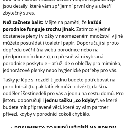
A
jsou detaily, které vám zpříjemní první dny a ušetří
zbytečný stres.
J
Í
Než začnete balit:
Mějte na paměti, že
každá
T
porodnice funguje trochu jinak
. Zatímco v jedné
?
dostanete pleny i vložky v neomezeném množství, v jiné
můžete postrádat i toaletní papír. Doporučuji si proto
dopředu ověřit (na webu porodnice nebo na
předporodním kurzu), co přesně vámi vybraná
porodnice poskytuje – ať už jde o oblečky pro miminko,
HLEDAT
jednorázové plenky nebo hygienické potřeby pro vás.
Tašky je lépe si rozdělit: jednu budete potřebovat na
porodní sál (tu pak tatínek může odvézt), další na
D
oddělení šestinedělí pro vás a jednu na cestu domů. Pro
O
P
jistotu doporučuji i
jednu tašku „co kdyby“
, ve které
O
budete mít připravené věci, které by vám partner
R
přivezl, kdyby v porodnici cokoli chybělo.
U
Č
U
DOKUMENTY: TO NEJDŮLEŽITĚJŠÍ NA JEDNOM