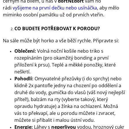
černým na bílém, u nás v
dortNEdort
vám ho
rádi
vyšijeme na první dečku nebo usínáčka
, aby mělo
miminko osobní památku už od prvních vteřin.
CO BUDETE POTŘEBOVAT K PORODU?
Na sále může být horko a vše běží rychle. Připravte si:
Oblečení:
Volná noční košile nebo triko s
rozepínáním (pro okamžitý bonding a první
přiložení k prsu). Teplé a měkké ponožky, které
neškrtí.
Pohodlí:
Omyvatelné přezůvky (i do sprchy) nebo
klidně 2x pantofle jedny na chození po oddělení a
druhé do vody, gumička do vlasů (váš nový nejlepší
přítel!), balzám na rty (vyberte takový, který
opravdu hydratuje) a žínka na ochlazení. Možná
vás to překvapí, ale u porodu můžete i zvracet,
můžete si přibalit i malou ústní vodu.
Energie:
Láhev s
neperlivou
vodou, hroznový cukr