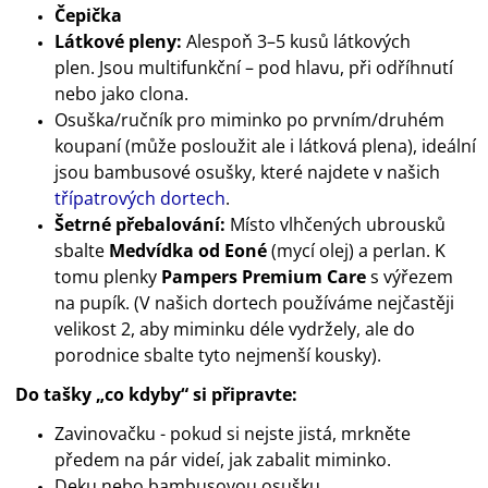
Čepička
Látkové pleny:
Alespoň 3–5 kusů látkových
plen. Jsou multifunkční – pod hlavu, při odříhnutí
nebo jako clona.
Osuška/ručník pro miminko po prvním/druhém
koupaní (může posloužit ale i látková plena), ideální
jsou bambusové osušky, které najdete v našich
třípatrových dortech
.
Šetrné přebalování:
Místo vlhčených ubrousků
sbalte
Medvídka od Eoné
(mycí olej) a perlan. K
tomu plenky
Pampers Premium Care
s výřezem
na pupík. (V našich dortech používáme nejčastěji
velikost 2, aby miminku déle vydržely, ale do
porodnice sbalte tyto nejmenší kousky).
Do tašky „co kdyby“ si připravte:
Zavinovačku - pokud si nejste jistá, mrkněte
předem na pár videí, jak zabalit miminko.
Deku nebo bambusovou osušku