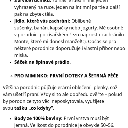
3 a více ručníků:
za nás je ideální mít jeden
vyhrazený na ruce, jeden na intimní partie a další
pak na zbytek těla.
Jídlo, které vás zachrání:
Oblíbené
sušenky, banán, kapsičky nebo jogurty. Mě osobně
v porodnici po císařském řezu naprosto zachránilo
Monte, které mi donesl manžel! :). Občas se pro
některé porodnice doporučuje i vlastní příbor nebo
miska.
Sáček na špinavé prádlo.
PRO MIMINKO: PRVNÍ DOTEKY A ŠETRNÁ PÉČE
Většina porodnic půjčuje erární oblečení i plenky, což
vám ušetří praní. Vždy si to ale dopředu ověřte – pokud
by porodnice tyto věci neposkytovala, využijete
svou
tašku „co kdyby“
.
Body ze 100% bavlny:
První vrstva musí být
jemná. Velikost do porodnice je obvykle 50–56.