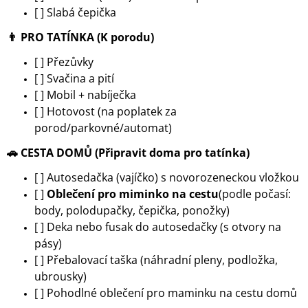
[ ] Slabá čepička
👨
PRO TATÍNKA (K porodu)
[ ] Přezůvky
[ ] Svačina a pití
[ ] Mobil + nabíječka
[ ] Hotovost (na poplatek za
porod/parkovné/automat)
🚗
CESTA DOMŮ (Připravit doma pro tatínka)
[ ] Autosedačka (vajíčko) s novorozeneckou vložkou
[ ]
Oblečení pro miminko na cestu
(podle počasí:
body, polodupačky, čepička, ponožky)
[ ] Deka nebo fusak do autosedačky (s otvory na
pásy)
[ ] Přebalovací taška (náhradní pleny, podložka,
ubrousky)
[ ] Pohodlné oblečení pro maminku na cestu domů