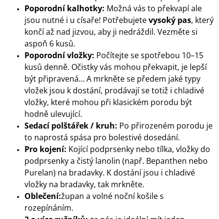
Poporodní kalhotky:
Možná vás to překvapí ale
jsou nutné i u císaře! Potřebujete
vysoký pas
, který
končí až nad jizvou, aby ji nedráždil. Vezměte si
aspoň 6 kusů.
Poporodní vložky:
Počítejte se spotřebou 10–15
kusů denně. Očistky vás mohou překvapit, je lepší
být připravená… A mrkněte se předem jaké typy
vložek jsou k dostání, prodávají se totiž i chladivé
vložky, které mohou při klasickém porodu být
hodně ulevující.
Sedací polštářek / kruh:
Po přirozeném porodu je
to naprostá spása pro bolestivé dosedání.
Pro kojení:
Kojící podprsenky nebo tílka, vložky do
podprsenky a čistý lanolin (např. Bepanthen nebo
Purelan) na bradavky. K dostání jsou i chladivé
vložky na bradavky, tak mrkněte.
Oblečení:
župan a volné noční košile s
rozepínáním.