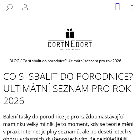
K
Přejít
NÁKUP
M
HLEDAT
na
KOŠÍK
O
PŘIHLÁŠENÍ
ZPĚT
ZPĚT
obsah
Š
Í
C
K
O
P
O
Domů
BLOG
/
Co si sbalit do porodnice? Ultimátní seznam pro rok 2026
T
Ř
CO SI SBALIT DO PORODNICE?
E
ULTIMÁTNÍ SEZNAM PRO ROK
B
U
2026
J
E
Balení tašky do porodnice je pro každou nastávající
T
maminku velký milník. Je to moment, kdy se teorie mění
E
v praxi. Internet je plný seznamů, ale po deseti letech v
N
oboru a vlastních zkušenostech vím, že nejdůležitější