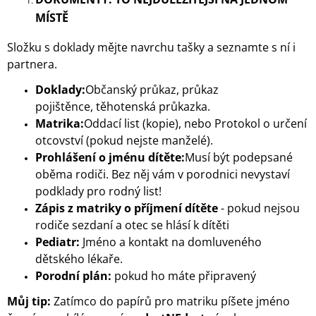
J
MÍSTĚ
E
M
Složku s doklady mějte navrchu tašky a seznamte s ní i
E
partnera.
JEDNOPATROVÝ
Doklady:
Občanský průkaz, průkaz
RUČNÍKOVÝ
pojištěnce, těhotenská průkazka.
DORT
GOURMET
Matrika:
Oddací list (kopie), nebo Protokol o určení
S
otcovství (pokud nejste manželé).
PIVEM
Prohlášení o jménu dítěte:
Musí být podepsané
1
oběma rodiči. Bez něj vám v porodnici nevystaví
099
Kč
podklady pro rodný list!
Zápis z matriky o příjmení dítěte
- pokud nejsou
rodiče sezdaní a otec se hlásí k dítěti
Pediatr:
Jméno a kontakt na domluveného
dětského lékaře.
Porodní plán:
pokud ho máte připravený
Můj tip:
Zatímco do papírů pro matriku píšete jméno