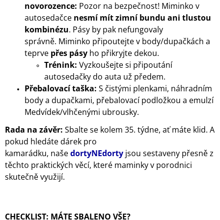
novorozence:
Pozor na bezpečnost! Miminko v
autosedačce
nesmí mít zimní bundu ani tlustou
kombinézu
. Pásy by pak nefungovaly
správně. Miminko připoutejte v body/dupačkách a
teprve
přes pásy
ho přikryjte dekou.
Trénink:
Vyzkoušejte si připoutání
autosedačky do auta už předem.
Přebalovací taška:
S čistými plenkami, náhradním
body a dupačkami, přebalovací podložkou a emulzí
Medvídek/vlhčenými ubrousky.
Rada na závěr:
Sbalte se kolem 35. týdne, ať máte klid. A
pokud hledáte dárek pro
kamarádku, naše
dortyNEdorty
jsou sestaveny přesně z
těchto praktických věcí, které maminky v porodnici
skutečně využijí.
CHECKLIST: MÁTE SBALENO VŠE?